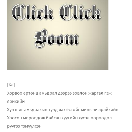
[Ka]
Хорвоо ертөнц амьдрал дээрээ зовлон жаргал гэж
ярихийн
Хүн шиг амьдрахын тулд яах ёстойг минь чи арайхийн
Хоосон мөрөөдөж байсан хүүгийн хүсэл мөрөөдөл
рүүгээ тэмүүлсэн