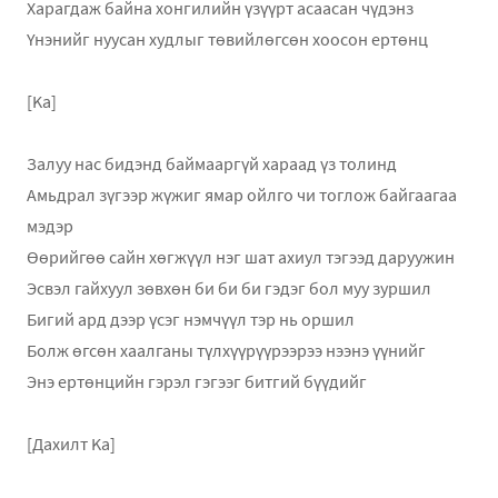
Харагдаж байна хонгилийн үзүүрт асаасан чүдэнз
Үнэнийг нуусан худлыг төвийлөгсөн хоосон ертөнц
[Ka]
Залуу нас бидэнд баймааргүй хараад үз толинд
Амьдрал зүгээр жүжиг ямар ойлго чи тоглож байгаагаа
мэдэр
Өөрийгөө сайн хөгжүүл нэг шат ахиул тэгээд даруужин
Эсвэл гайхуул зөвхөн би би би гэдэг бол муу зуршил
Бигий ард дээр үсэг нэмчүүл тэр нь оршил
Болж өгсөн хаалганы түлхүүрүүрээрээ нээнэ үүнийг
Энэ ертөнцийн гэрэл гэгээг битгий бүүдийг
[Дахилт Ka]