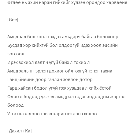
Өглөө нь ахин наран гийхийг хүлээн орондоо хөрвөөнө
[Gee]
Амьдрал бол хоол гэхдээ амьдарч байгаа болохоор
Бусдад хор хийхгүй бол олдоогүй идэх хоол эцсийн
зогсоол
Ирэх зохиол яалт ч үгүй байх л тохио л
Амьдралын гэрлэн дохиог ойлгохгүй тэнэг тахиа
Ганц биеийн доор гачлан зовлон дотор
Гарц хайсан бодол үгүй гэж хувьдаа л хийх ёстой
Одоо л бодоод үзэхэд амьдрал гэдэг ходоодны жаргал
болоод
Утга нь олдоно гэвэл харин хэвтэнэ холоо
[Дахилт Ka]