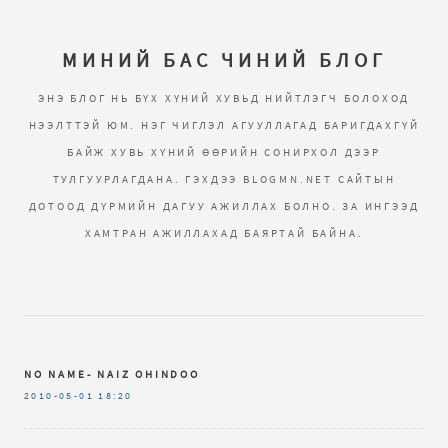
МИНИЙ БАС ЧИНИЙ БЛОГ
ЭНЭ БЛОГ НЬ БҮХ ХҮНИЙ ХУВЬД НИЙТЛЭГЧ БОЛОХОД
НЭЭЛТТЭЙ ЮМ. НЭГ ЧИГЛЭЛ АГУУЛЛАГАД БАРИГДАХГҮЙ
БАЙЖ ХУВЬ ХҮНИЙ ӨӨРИЙН СОНИРХОЛ ДЭЭР
ТУЛГУУРЛАГДАНА. ГЭХДЭЭ BLOGMN.NET САЙТЫН
ДОТООД ДҮРМИЙН ДАГУУ АЖИЛЛАХ БОЛНО. ЗА ИНГЭЭД
ХАМТРАН АЖИЛЛАХАД БАЯРТАЙ БАЙНА.
NO NAME- NAIZ OHINDOO
2010-05-01
18:20