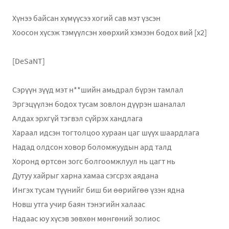
Хүнээ байсан хүмүүсээ хогий сав мэт үзсэн
Хоосон хүсэж тэмүүлсэн хөөрхий хэмээн бодох вий [x2]
[DeSaNT]
Сэрүүн зүүд мэт н**шийн амьдрал бүрэн тамлал
Эргэцүүлэн бодох тусам зовлон дүүрэн шаналал
Алдах эрхгүй тэгвэл сүйрэх хандлага
Хараал идсэн тогтолцоо хураан цаг шүүх шаардлага
Надад олдсон ховор боломжуудын ард талд
Хоронд өртсөн зогс болгоомжлуул нь цагт нь
Дутуу хайрыг харна хамаа сэгсрэх аядана
Ингэх тусам түүнийг биш би өөрийгөө үзэн ядна
Новш утга учир баян тэнэгийн халаас
Надаас юу хүсэв зөвхөн мөнгөний золиос