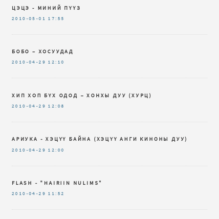
ЦЭЦЭ - МИНИЙ ПҮҮЗ
2010-05-01
17:55
БОБО – ХОСУУДАД
2010-04-29
12:10
ХИП ХОП БҮХ ОДОД – ХОНХЫ ДУУ (ХУРЦ)
2010-04-29
12:08
АРИУКА - ХЭЦҮҮ БАЙНА (ХЭЦҮҮ АНГИ КИНОНЫ ДУУ)
2010-04-29
12:00
FLASH - "HAIRIIN NULIMS"
2010-04-29
11:52