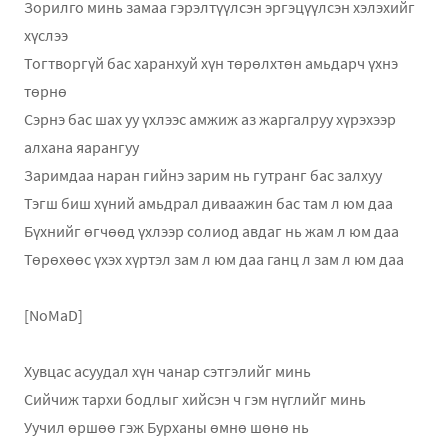
Зорилго минь замаа гэрэлтүүлсэн эргэцүүлсэн хэлэхийг
хүслээ
Тогтворгүй бас харанхуй хүн төрөлхтөн амьдарч үхнэ
төрнө
Сэрнэ бас шах уу үхлээс амжиж аз жаргалруу хүрэхээр
алхана яарангуу
Заримдаа наран гийнэ зарим нь гутранг бас залхуу
Тэгш биш хүний амьдрал диваажин бас там л юм даа
Бүхнийг өгчөөд үхлээр солиод авдаг нь жам л юм даа
Төрөхөөс үхэх хүртэл зам л юм даа ганц л зам л юм даа
[NoMaD]
Хувцас асуудал хүн чанар сэтгэлийг минь
Сийчиж тархи бодлыг хийсэн ч гэм нүглийг минь
Уучил өршөө гэж Бурханы өмнө шөнө нь