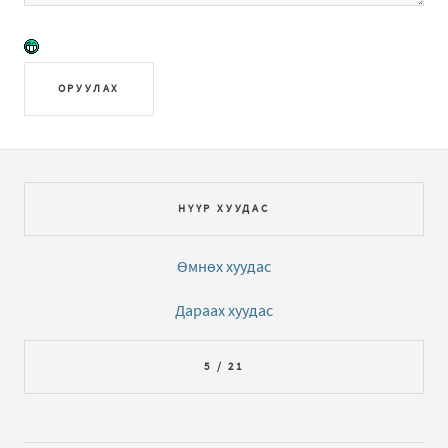
ОРУУЛАХ
НҮҮР ХУУДАС
Өмнөх хуудас
Дараах хуудас
5 / 21