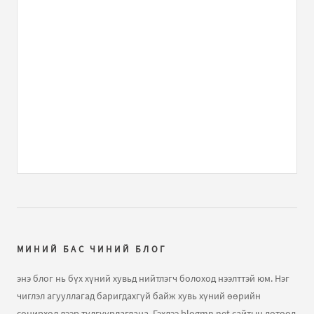
МИНИЙ БАС ЧИНИЙ БЛОГ
энэ блог нь бүх хүний хувьд нийтлэгч болоход нээлттэй юм. Нэг
чиглэл агууллагад баригдахгүй байж хувь хүний өөрийн
сонирхол дээр тулгуурлагдана. Гэхдээ blogmn.net сайтын дотоод