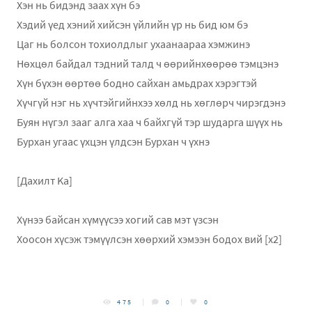
Хэн нь бидэнд заах хүн бэ
Хэдий үед хэний хийсэн үйлийн үр нь бид юм бэ
Цаг нь болсон тохиолдлыг ухаанаараа хэмжинэ
Нөхцөл байдал тэдний талд ч өөрийнхөөрөө тэмцэнэ
Хүн бүхэн өөртөө бодно сайхан амьдрах хэрэгтэй
Хүчгүй нэг нь хүчтэйгийнхээ хөлд нь хөглөрч чирэгдэнэ
Буян нүгэл зааг алга хаа ч байхгүй тэр шударга шүүх нь
Бурхан угаас үхцэн үлдсэн Бурхан ч үхнэ
[Дахилт Ka]
Хүнээ байсан хүмүүсээ хогий сав мэт үзсэн
Хоосон хүсэж тэмүүлсэн хөөрхий хэмээн бодох вий [x2]
475
0
0