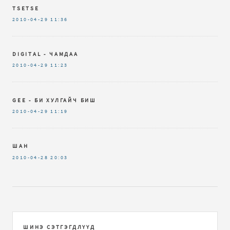
TSETSE
2010-04-29
11:36
DIGITAL - ЧАМДАА
2010-04-29
11:23
GEE - БИ ХУЛГАЙЧ БИШ
2010-04-29
11:19
ШАН
2010-04-28
20:03
ШИНЭ СЭТГЭГДЛҮҮД