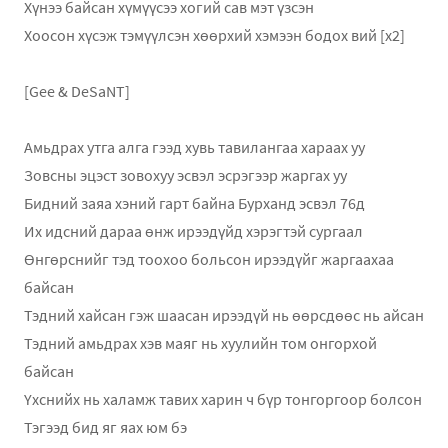
Хүнээ байсан хүмүүсээ хогий сав мэт үзсэн
Хоосон хүсэж тэмүүлсэн хөөрхий хэмээн бодох вий [x2]
[Gee & DeSaNT]
Амьдрах утга алга гээд хувь тавилангаа хараах уу
Зовсны эцэст зовохуу эсвэл эсрэгээр жаргах уу
Бидний заяа хэний гарт байна Бурханд эсвэл 76д
Их идсний дараа өнж ирээдүйд хэрэгтэй сургаал
Өнгөрснийг тэд тоохоо больсон ирээдүйг жаргаахаа
байсан
Тэдний хайсан гэж шаасан ирээдүй нь өөрсдөөс нь айсан
Тэдний амьдрах хэв маяг нь хуулийн том онгорхой
байсан
Үхснийх нь халамж тавих харин ч бүр тонгоргоор болсон
Тэгээд бид яг яах юм бэ