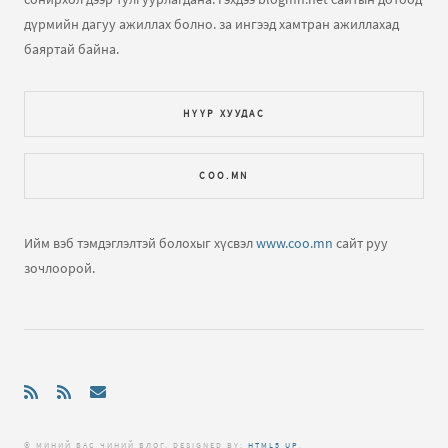
дүрмийн дагуу ажиллах болно. за ингээд хамтран ажиллахад
баяртай байна.
НҮҮР ХУУДАС
COO.MN
Ийм вэб тэмдэглэлтэй болохыг хүсвэл
www.coo.mn
сайт руу
зочлоорой.
© МИНИЙ БАС ЧИНИЙ БЛОГ. DЕSIGNED BY:
HTML5 UP
.