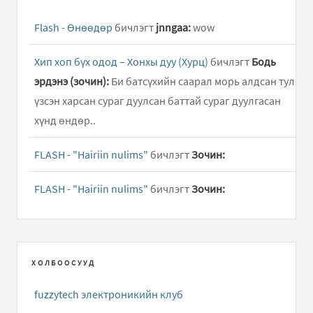
Flash - Өнөөдөр
бичлэгт
jnngaa:
wow
Хип хоп бүх одод – Хонхы дуу (Хурц)
бичлэгт
Бодь
эрдэнэ (зочин):
Би батсүхийн саарал морь алдсан тул
үзсэн харсан сураг дуулсан баттай сураг дуулгасан
хүнд өндөр..
FLASH - "Hairiin nulims"
бичлэгт
Зочин:
FLASH - "Hairiin nulims"
бичлэгт
Зочин:
ХОЛБООСУУД
fuzzytech электроникийн клуб