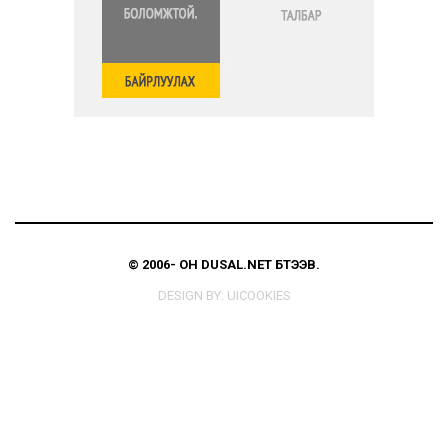
© 2006-
ОН
DUSAL.NET
БҮТЭЭВ.
DESIGN BY:
UICOOKIES