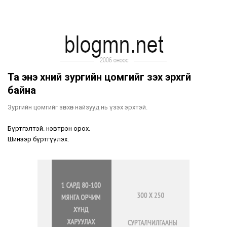
Та энэ хүний зургийн цомгийг үзэх эрхгүй
байна
Зургийн цомгийг зөвхөн найзууд нь үзэх эрхтэй.
Бүртгэлтэй. нэвтрэн орох.
Шинээр бүртгүүлэх.