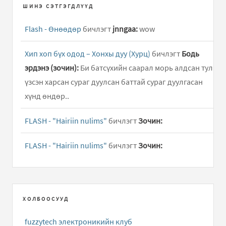
ШИНЭ СЭТГЭГДЛҮҮД
Flash - Өнөөдөр
бичлэгт
jnngaa:
wow
Хип хоп бүх одод – Хонхы дуу (Хурц)
бичлэгт
Бодь
эрдэнэ (зочин):
Би батсүхийн саарал морь алдсан тул
үзсэн харсан сураг дуулсан баттай сураг дуулгасан
хүнд өндөр..
FLASH - "Hairiin nulims"
бичлэгт
Зочин:
FLASH - "Hairiin nulims"
бичлэгт
Зочин:
ХОЛБООСУУД
fuzzytech электроникийн клуб