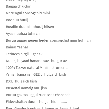
Baigaa ch uchir
Medehgui sonsogchid mini
Boohuu huulj
Busdiin duutai dohuulj hiisen
Ayaa nuuhaa tohirch
Buruu ugguu genen heden sonsogchid mini hohirch
Baina! Yaana!
Tednees bitgii ulger av
Nulimj hayaad hanand sav chutgur av
100% Tsever natural Minii instrumental
Yamar baina jish GEE bi hulgaich bish
DX:Bi hulgaich bish
Busadtai namaig buu jish
Buruu gazraa uggui zuer sons chshshsh
Eldev shaltav duunii hulgaichidtai ......
Ene l Gee-tei hamtraad duugii ni dagaad duul