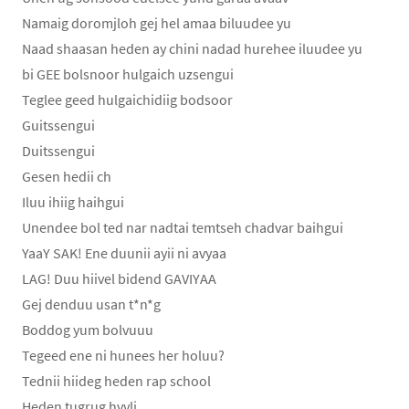
Namaig doromjloh gej hel amaa biluudee yu
Naad shaasan heden ay chini nadad hurehee iluudee yu
bi GEE bolsnoor hulgaich uzsengui
Teglee geed hulgaichidiig bodsoor
Guitssengui
Duitssengui
Gesen hedii ch
Iluu ihiig haihgui
Unendee bol ted nar nadtai temtseh chadvar baihgui
YaaY SAK! Ene duunii ayii ni avyaa
LAG! Duu hiivel bidend GAVIYAA
Gej denduu usan t*n*g
Boddog yum bolvuuu
Tegeed ene ni hunees her holuu?
Tednii hiideg heden rap school
Heden tugrug hvvlj