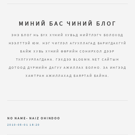
МИНИЙ БАС ЧИНИЙ БЛОГ
ЭНЭ БЛОГ НЬ БҮХ ХҮНИЙ ХУВЬД НИЙТЛЭГЧ БОЛОХОД
НЭЭЛТТЭЙ ЮМ. НЭГ ЧИГЛЭЛ АГУУЛЛАГАД БАРИГДАХГҮЙ
БАЙЖ ХУВЬ ХҮНИЙ ӨӨРИЙН СОНИРХОЛ ДЭЭР
ТУЛГУУРЛАГДАНА. ГЭХДЭЭ BLOGMN.NET САЙТЫН
ДОТООД ДҮРМИЙН ДАГУУ АЖИЛЛАХ БОЛНО. ЗА ИНГЭЭД
ХАМТРАН АЖИЛЛАХАД БАЯРТАЙ БАЙНА.
NO NAME- NAIZ OHINDOO
2010-05-01
18:20