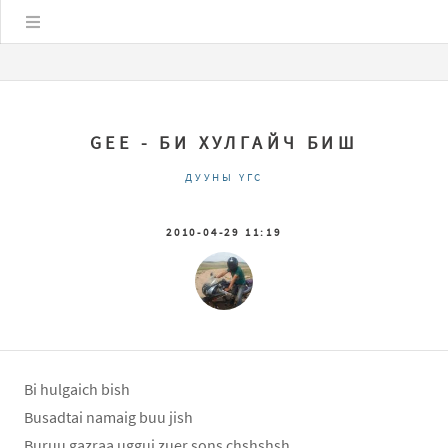
Цэс
GEE - БИ ХУЛГАЙЧ БИШ
ДУУНЫ ҮГС
2010-04-29 11:19
Bi hulgaich bish
Busadtai namaig buu jish
Buruu gazraa uggui zuer sons chshshsh