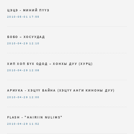
ЦЭЦЭ - МИНИЙ ПҮҮЗ
2010-05-01
17:55
БОБО – ХОСУУДАД
2010-04-29
12:10
ХИП ХОП БҮХ ОДОД – ХОНХЫ ДУУ (ХУРЦ)
2010-04-29
12:08
АРИУКА - ХЭЦҮҮ БАЙНА (ХЭЦҮҮ АНГИ КИНОНЫ ДУУ)
2010-04-29
12:00
FLASH - "HAIRIIN NULIMS"
2010-04-29
11:52