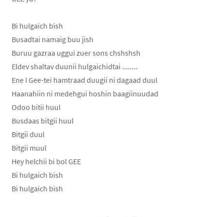
Bi hulgaich bish
Busadtai namaig buu jish
Buruu gazraa uggui zuer sons chshshsh
Eldev shaltav duunii hulgaichidtai ........
Ene l Gee-tei hamtraad duugii ni dagaad duul
Haanahiin ni medehgui hoshin baagiinuudad
Odoo bitii huul
Busdaas bitgii huul
Bitgii duul
Bitgii muul
Hey helchii bi bol GEE
Bi hulgaich bish
Bi hulgaich bish