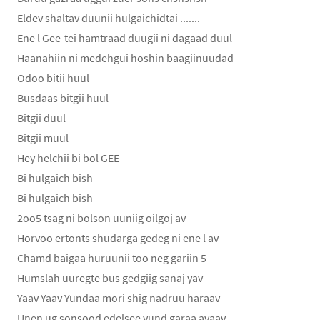
Eldev shaltav duunii hulgaichidtai .......
Ene l Gee-tei hamtraad duugii ni dagaad duul
Haanahiin ni medehgui hoshin baagiinuudad
Odoo bitii huul
Busdaas bitgii huul
Bitgii duul
Bitgii muul
Hey helchii bi bol GEE
Bi hulgaich bish
Bi hulgaich bish
2oo5 tsag ni bolson uuniig oilgoj av
Horvoo ertonts shudarga gedeg ni ene l av
Chamd baigaa huruunii too neg gariin 5
Humslah uuregte bus gedgiig sanaj yav
Yaav Yaav Yundaa mori shig nadruu haraav
Unen ug sonsood edelsee yund garaa avaav