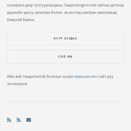
сонирхол дээр тулгуурлагдана. Гэхдээ blogmn.net сайтын дотоод
дүрмийн дагуу ажиллах болно. за ингээд хамтран ажиллахад
баяртай байна.
НҮҮР ХУУДАС
COO.MN
Ийм вэб тэмдэглэлтэй болохыг хүсвэл
www.coo.mn
сайт руу
зочлоорой.