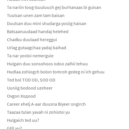
Ta nariin toog tsuuluuch gej burhanaas bi guisan
Tuulsan unen zam tam baisan
Duulsan duu mini shudarga yosiig haisan
Batsaanuudaad handaj helehed
Chadku duulaad hereggui
Urlag gutaagchaa yadaj baihad
Ta nar yostoi nemerguie
Hulgain duu sonsohoos odoo zalhii tehuu
Hudlaa zohiogch bolon tomroh gedeg ni ich gehuu
Ted bol TOD OD, SOD OD
Uuniig bodood uzeheer
Ovgon Xoдood
Career ehelj A-aar duusna Biyeer ongirch
Taazaa tulan yavah ni zohistoi yu
Hulgaich ted uu?
GEE yu?