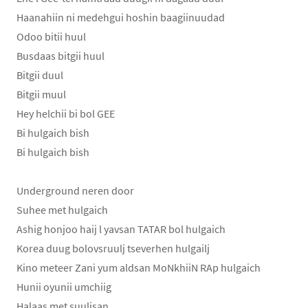
Haanahiin ni medehgui hoshin baagiinuudad
Odoo bitii huul
Busdaas bitgii huul
Bitgii duul
Bitgii muul
Hey helchii bi bol GEE
Bi hulgaich bish
Bi hulgaich bish
Underground neren door
Suhee met hulgaich
Ashig honjoo haij l yavsan TATAR bol hulgaich
Korea duug bolovsruulj tseverhen hulgailj
Kino meteer Zani yum aldsan MoNkhiiN RAp hulgaich
Hunii oyunii umchiig
Halaas met suulisan