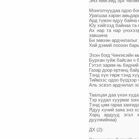
Энэ нийгэмд эрх ч
ө
л
өө
Монголчуудаа одоо бос
Урагшаа харан амьдар
Ард т
ү
мэн ядуу байна
Юу хийгээд байнаа та 
Ах нар та нар
ү
нэхээ
завшина
Би з
ө
вх
ө
н ардчилалыг 
Хий дэмий лоозон барь
Эзэн богд Чингисийн 
Бурхан гуйж байсан ч 
Гэтэл зарим нь бидний
Газар доор ерт
ө
нц бай
Тэнд х
ү
н т
ө
рж тэнд х
ү
Тиймээс одоо б
ү
гдээр
Аль эсвэл ардчилал э
Таалцая даа
ү
нэн худа
Тэр худал хуурмаг зон
Тэнд ц
ө
м гараа зангид
Ядуу х
ү
ний заяа энэ х
Харц ардууд эгэл х
дуулжийнаа)
ДХ (2):