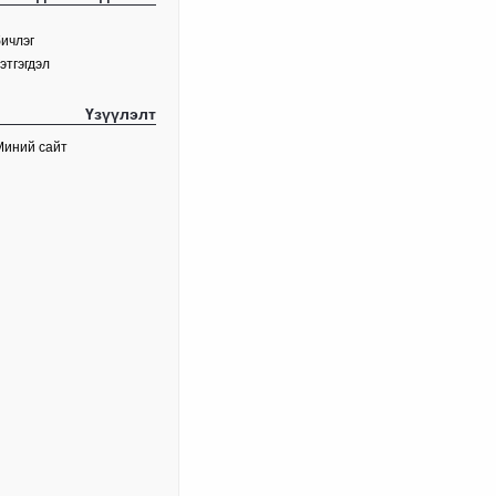
ичлэг
этгэгдэл
Үзүүлэлт
Миний сайт