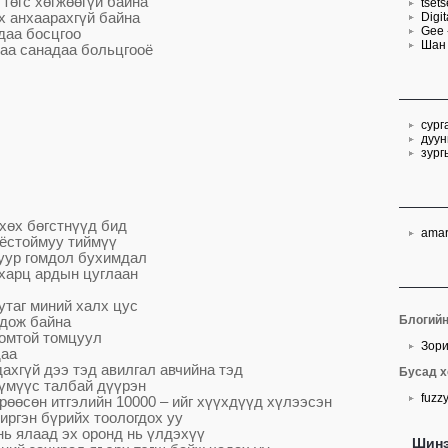
 т
ө
гс х
ө
гж
өө
г
ү
й байна
tsets
х анхаарахг
ү
й байна
Digi
Gee 
даа босцгоо
Шан
аа санадаа больцгооё
сург
дуун
зург
х
ө
х б
ө
гстн
үү
д бид
ama
 ёстоймуу тийм
үү
уур гомдол бух
имдал
харц ардын цуглаан
утаг миний халх цус
Блогийн
дож байна
томтой томцуул
Зори
даа
дахг
ү
й дээ тэд авилгал авчийна тэд
Бусад х
ү
м
үү
с талбай д
үү
рэн
fuzz
р
өө
с
ө
н итгэлийн 10000 – ийг х
үү
хд
үү
д х
ү
лээсэн
иргэн б
ү
рийх тоологдох уу
нь ялаад эх оронд нь
ү
лдэх
үү
Шинэ