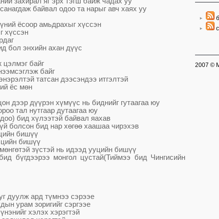
ний захирал яг эрх тэгш байж чадах уу
 санагдаж байвал одоо та нарыг авч хаях уу
б
ү
ний ёсоор амьдрахыг х
ү
ссэн
с
г х
ү
ссэн
рдаг
ид бол энхийн ахан д
үү
с
ж цэлмэг байг
2007 © 
нээмсэглэж байг
энэрэлтэй татсан дээсэндээ итгэлтэй
ий ёс м
ө
н
цон дээр д
үү
рэн х
ү
м
үү
с нь биднийг гутаагаа юу
роо тал нутгаар дутаагаа юу
одоо) бид х
ү
лээтэй байвал яахав
ү
й болсон бид нар х
ө
г
өө
хаашаа чирэхэв
лцийн биш
үү
лцийн биш
үү
 м
ө
нг
ө
тэй з
ү
стэй нь идээд ууцийн биш
үү
 бид б
ү
гдээрээ монгол цустай(Тиймээ бид Чингисийн
уг дуулж ард т
ү
мнээ сэрээе
дын урам зоригийг сэргээе
н
ү
нэнийг хэлэх хэрэгтэй