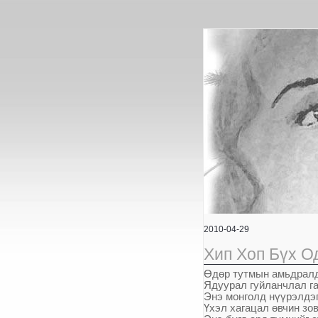
2010-04-29
Хип Хоп Бүх О
Ө
д
ө
р
тутмын амьдрал
Ядуурал гуйланчлал га
Энэ монголд н
үү
рэлдэ
Ү
хэл
хагацал
ө
вчин зо