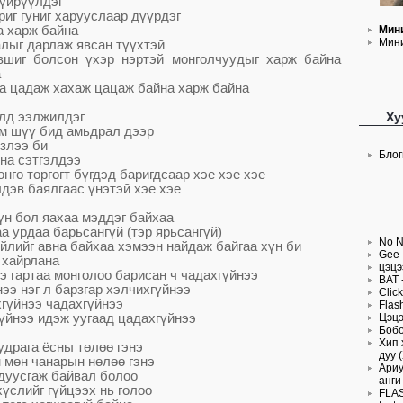
ү
йр
үү
лдэг
риг гуниг харууслаар д
үү
рдэг
а харж байна
Мин
Мини
лыг дарлаж явсан т
үү
хтэй
вшиг болсон
ү
хэр нэртэй монголчуудыг харж байна
а
а цадаж хахаж цацаж байна х
арж байна
лд ээлжилдэг
Ху
юм ш
үү
бид амьдрал дээр
злээ би
Блог
на сэтгэлдээ
ө
нг
ө
т
ө
рг
ө
гт б
ү
гдэд баригдсаар хэе хэе хэе
дэв баялгаас
ү
нэтэй
хэе хэе
ү
н бол яахаа мэддэг байхаа
а урдаа барьсанг
ү
й (тэр ярьсанг
ү
й)
No N
йлийг авна байхаа хэмээн найдаж байгаа х
ү
н би
Gee-
 хайрлана
цэцэ
э гартаа м
онголоо барисан ч чадахг
ү
йнээ
BAT 
нээ нэг л барзгар хэлчихг
ү
йнээ
Clic
г
ү
йнээ чадахг
ү
йнээ
Flas
ү
йнээ идэж уугаад цадахг
ү
йнээ
Цэцэ
Бобо
Хип 
удрага ёсны т
ө
л
өө
гэнэ
дуу 
 м
ө
н чанарын
н
ө
л
өө
гэнэ
Ариу
дуусгаж байвал болоо
анги
х
ү
слийг г
ү
йцээх нь голоо
FLAS