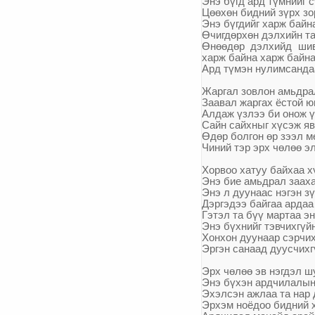
Энэ б
ү
гд ард т
ү
мнийг с
Ц
өө
х
ө
н бидний
з
ү
рх зо
Энэ б
ү
гдийг харж байн
Ө
чигд
ө
рх
ө
н
дэлхийн та
Ө
н
өө
д
ө
р
дэлхийд ши
харж
байна харж байн
Ард т
ү
мэн нулимсанда
Жаргал зовлон амьдра
Заавал жаргах ёстой 
Алдаж
ү
злээ би онож
ү
Сайн сайхныг х
ү
сэж яв
Ө
д
ө
р
болгон
ө
р зээл м
Чиний тэр эрх ч
ө
л
өө
эл
Хорвоо хатуу байхаа х
Энэ бие амьдрал зааха
Энэ л дуунаас нэгэн з
ү
Дэргэдээ байгаа ардаа
Гэтэл та б
үү
мартаа эн
Энэ б
ү
хнийг тэвчихг
ү
й
Хонхон дуунаар сэрчих
Эргэн санаад дуусчихг
Эрх ч
ө
л
өө
эв нэгдэл ш
Энэ б
ү
хэн ардчилалын
Эхэлсэн ажлаа та нар 
Эрхэм ноёдоо бидний 