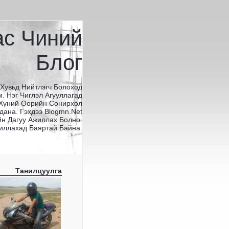
ас Чиний
Блог
 Хувьд Нийтлэгч Болоход
. Нэг Чиглэл Агууллагад
 Хүний Өөрийн Сонирхол
дана. Гэхдээ Blogmn.net
н Дагуу Ажиллах Болно.
иллахад Баяртай Байна.
Танилцуулга