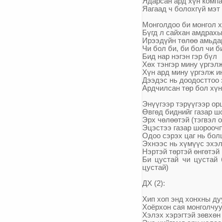
Ядарсан ард х
ү
н компа
Яагаад ч болохг
ү
й мэт
Монголдоо би монгол х
Б
ү
гд л сайхан амдрахы
Ирээд
ү
йн т
ө
л
өө
амьда
Чи бол би, би бол чи б
Бид нар нэгэн гэр б
ү
л
Х
ө
х тэнгэр ми
ну
ү
ргэл
Х
ү
н ард мину
ү
ргэлж и
Дээдэс нь доодосттоо 
Ардчилсан т
ө
р бол х
ү
н
Эн
үү
гээр тэр
үү
гээр ор
Ө
вг
ө
д
биднийг газар шо
Эрх ч
ө
л
өө
тэй (тэгвэл 
Эцэстээ газар шороочг
Одоо сэрэх цаг нь бо
Эхнээс нь х
ү
м
үү
с эхэ
Нэртэй т
ө
ртэй
ө
нг
ө
тэй
Би цустай чи цустай
цустай)
ДХ (2):
Хип хоп энд хонхны ду
Хоёрхон сая монголчуу
Хэлэх хэрэгтэй з
ө
вх
ө