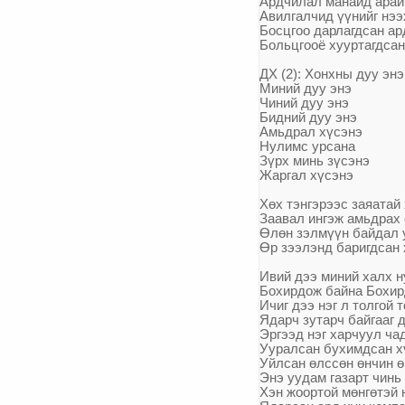
Ардчилал манайд арай
Авилгалчид
үү
нийг нээ
Босцгоо дарлагдсан ар
Больцгооё хууртагдсан
ДХ (2): Хонхны дуу энэ
Миний дуу энэ
Чиний дуу энэ
Бидний дуу энэ
Амьдрал х
ү
сэнэ
Нулимс урсана
З
ү
рх минь з
ү
сэнэ
Жаргал х
ү
сэнэ
Х
ө
х тэнгэрээс заяатай 
Заавал ингэж амьдрах
Ө
л
ө
н
зэлм
үү
н байдал 
Ө
р
зээлэнд баригдсан 
Ивий дээ миний халх н
Бохирдож байна Бохир
Ичиг дээ нэг л толгой 
Ядарч зутарч байгааг 
Эргээд нэг харчуул ча
Ууралсан бухимдсан х
Уйлсан
ө
лсс
ө
н
ө
нчин
ө
Энэ уудам газарт чинь 
Хэн жоортой м
ө
нг
ө
тэй 