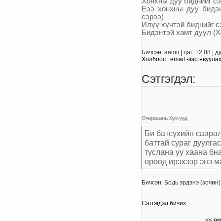
Хонхны дуу биднийг сэ
Еээ хонхны дуу бидэ
сэрээ)
Ил
үү
х
ү
чтэй биднийг с
Бидэнтэй хамт дуул (Х
Бичсэн: aamii | цаг: 12:08 |
ду
Холбоос
|
email -ээр явуула
Сэтгэгдэл:
Очирваань Хүлгүүд
Би батсүхийн саарал
баттай сураг дуулга
туслана уу хаана бн
ороод ирэхээр энэ м
Бичсэн: Бодь эрдэнэ (зочин) 
Сэтгэгдэл бичих
<< өм