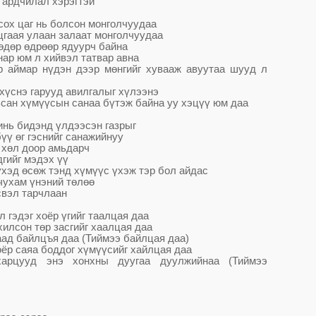
а
рдчилал хэрэгтэй
ох цаг нь болсон монголчуудаа
цгаая улаан залаат монголчуудаа
ө
д
ө
р
ө
др
өө
р ядуурч байна
нар юм л хийвэл татвар авна
р аймар н
ү
дэн д
ээр м
ө
нгийг хувааж авуутаа шууд л
х
ү
снэ гарууд авилгалыг х
ү
лээнэ
сан х
ү
м
үү
сын санаа б
ү
тэж байна уу хэц
үү
юм даа
минь бидэнд
ү
лдээсэн газрыг
б
үү
ө
г гэснийг санаж
ийнуу
 х
ө
л доор амьдарч
дгийг мэдэх
үү
ү
хэд
ө
с
ө
ж тэнд х
ү
м
үү
с
ү
хэж тэр бол айдас
 чухам
ү
нэний т
ө
л
өө
свэл тарчлаан
л гэдэг хоё
р
ү
гийг таалцая даа
хилсон т
ө
р засгийг хаалцая даа
аад байлцъя даа (Тиймээ байлцая даа)
оёр саяа боддог х
ү
м
үү
сийг хайлцая даа
арцууд энэ хонхны дуугаа дуулжийнаа (Тиймээ