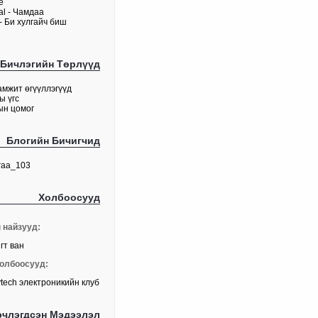
e
tal - Чамдаа
- Би хулгайч биш
Бичлэгийн Төрлүүд
амжит өгүүллэгүүд
ы үгс
ын цомог
Блогийн Бичигчид
raa_103
Холбоосууд
 найзууд:
гт ван
олбоосууд:
ytech электроникийн клуб
члэгдсэн Мэдээлэл