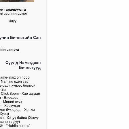
ий танилцуулга
й зургийн цомог
Илүү..
учин Бичлэгийн Сан
ийн сангууд
Сүүлд Нэмэгдсэн
Бичлэгүүд
ame- naiz ohindoo
 Namaig uzen yad
э-одой хүнээс болмой
- Би
k Click Boom - Хар цагаан
h - Өнөөдөр
 - Миний пүүз
 – Хосуудад
хоп бүх одод – Хонхы
(Хурц)
ка - Хэцүү байна (Хэцүү
 киноны дуу)
H - "Hairiin nulims"