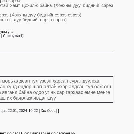
рээ сэрээ
нтэй хамт цохилж байна (Хонхны дуу биднийг сэрээ
эрээ (Хонхны дуу биднийг сэрээ сэрээ)
онхны дуу биднийг сэрээ сэрээ)
уны үгс
х
|
Сэтгэгдэл(1)
 морь алдсан тул үзсэн харсан сураг дуулсан
сан хүнд өндөр шагналтай үхэр алдсан тул олж өгч
а явганд байна одоо уг нь сар гархаас өмнө мөнгө
аш их баярлаж явдаг шүү
цаг: 22:01, 2024-10-22 |
Холбоос
| |
нөх хуудас
|
Нүүр
|
дараагийн хуудаснууд >>